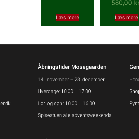
580,00
kr
Læs mere
Læs mere
Åbningstider Mosegaarden
Gen
14. november – 23. december.
Hand
Hverdage: 10.00 – 17.00
Sho
er.dk
Lør. og søn.: 10.00 – 16.00
Pynt
Spisestuen alle adventsweekends.