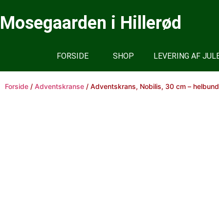
Mosegaarden i Hillerød
FORSIDE
SHOP
LEVERING AF JU
Forside
/
Adventskranse
/ Adventskrans, Nobilis, 30 cm – helbun