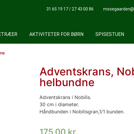
31 65 19 17 / 27 43 00 86
mosegaarden@ju
LETRÆER
AKTIVITETER FOR BØRN
SPISESTUEN
dne
Adventskrans, Nob
helbundne
Adventskrans i Nobilis.
30 cm i diameter.
Håndbunden i Nobilisgran,1/1 bunden.
175,00
kr.