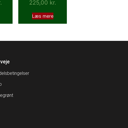
.
225,00
kr.
Læs mere
veje
elsbetingelser
p
egrønt