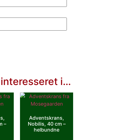
interesseret i…
s,
Adventskrans,
m –
Nobilis, 40 cm –
helbundne