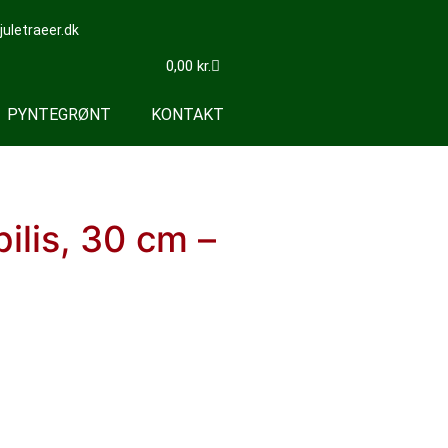
letraeer.dk
0,00
kr.
PYNTEGRØNT
KONTAKT
ilis, 30 cm –