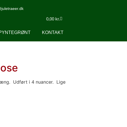
uletraeer.dk
0,00
kr.
PYNTEGRØNT
KONTAKT
pose
hæng. Udført i 4 nuancer. Lige