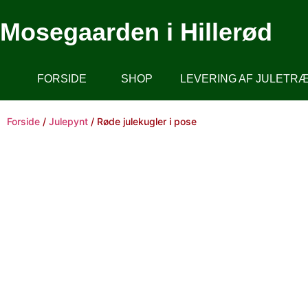
Mosegaarden i Hillerød
FORSIDE
SHOP
LEVERING AF JULETR
Forside
/
Julepynt
/ Røde julekugler i pose