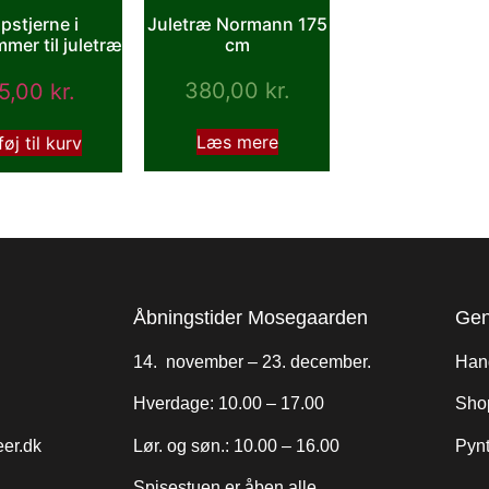
pstjerne i
Juletræ Normann 175
mmer til juletræ
cm
380,00
kr.
5,00
kr.
Læs mere
føj til kurv
Åbningstider Mosegaarden
Gen
14. november – 23. december.
Hand
Hverdage: 10.00 – 17.00
Sho
er.dk
Lør. og søn.: 10.00 – 16.00
Pyn
Spisestuen er åben alle