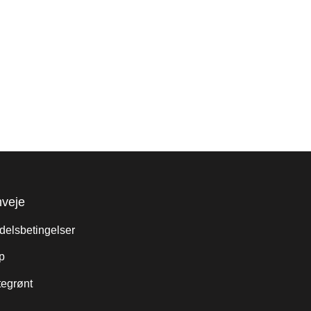
veje
elsbetingelser
p
tegrønt