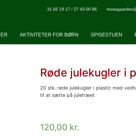
31 65 19 17 / 27 43 00 86
mosegaarden@j
ÆER
AKTIVITETER FOR BØRN
SPISESTUEN
Røde julekugler i 
20 stk. røde julekugler i plastic med ved
til at sætte på juletræet
120,00
kr.