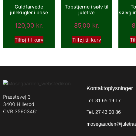
Guldfarvede
Topstjerne i sølv til
To
julekugler i pose
juletræ
sølvgli
120,00
kr.
85,00
kr.
8
Tilføj til kurv
Tilføj til kurv
Til
Kontaktoplysninger
Præstevej 3
Tel. 31 65 19 17
3400 Hillerød
CVR 35903461
Tel. 27 43 00 86
mosegaarden@juletrae