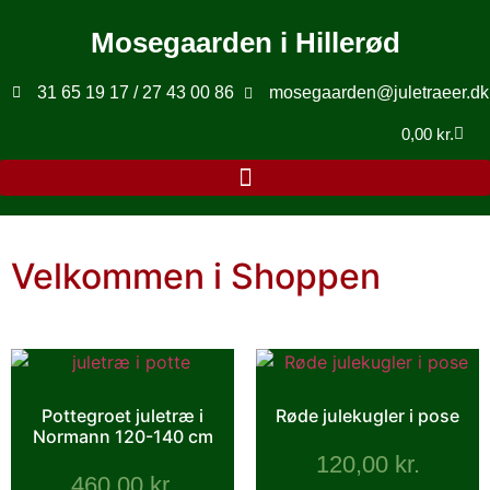
Mosegaarden i Hillerød
31 65 19 17 / 27 43 00 86
mosegaarden@juletraeer.dk
0,00
kr.
Velkommen i Shoppen
Pottegroet juletræ i
Røde julekugler i pose
Normann 120-140 cm
120,00
kr.
460,00
kr.